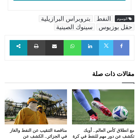
النفط
بتروبراس البرازيلية
الوسوم
حقل بوزيوس
سينوك الصينية
Facebook
LinkedIn
WhatsApp
مشاركة عبر البريد
طباعة
X
مقالات ذات صلة
مع انطلاق كأس العالم.. أوبك
مناقصة التنقيب عن النفط والغاز
تكشف عن دور مهم للنفط في كرة
في الجزائر.. الكشف عن