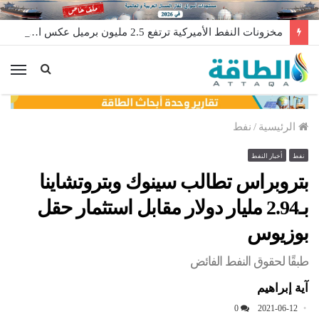
مخزونات النفط الأميركية ترتفع 2.5 مليون برميل عكس التوقعات
الق
الرئيسية
/
نفط
نفط
أخبار النفط
بتروبراس تطالب سينوك وبتروتشاينا
بـ2.94 مليار دولار مقابل استثمار حقل
بوزيوس
طبقًا لحقوق النفط الفائض
آية إبراهيم
0
2021-06-12