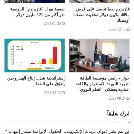
غازبروم نفط تحصل على قرض
صفقة بيع لـ "غازبروم" الروسية
بـ409 ملايين دولار لتحديث مصفاة
تدر أكثر من 121 مليون دولار
أومسك
2021-01-30
2021-12-13
حوار - رئيس مؤسسة الطاقة
إستراتيجية شل.. إنتاج الهيدروجين
الذرية الليبية: الاستقرار والكلفة
يتفوّق على النفط
المادية يعطلان "الحلم النووي"
2021-02-15
2021-08-24
اترك تعليقاً
لن يتم نشر عنوان بريدك الإلكتروني.
الحقول الإلزامية مشار إليها بـ
*