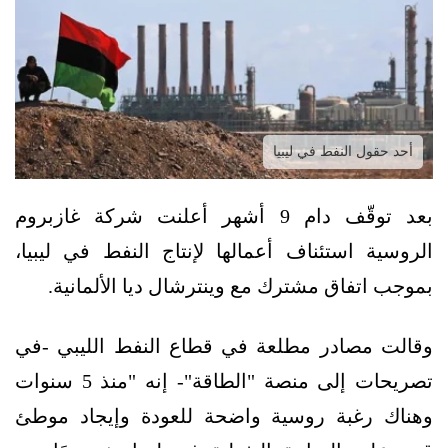
أحد حقول النفط في ليبيا
بعد توقّف دام 9 أشهر أعلنت شركة غازبروم
الروسية استئناف أعمالها لإنتاج النفط في ليبيا،
بموجب اتفاق مشترك مع وينترشال ديا الألمانية.
وقالت مصادر مطلعة في قطاع النفط الليبي -في
تصريحات إلى منصة "الطاقة"- إنه "منذ 5 سنوات
وهناك رغبة روسية واضحة للعودة وإيجاد موطئ