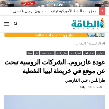
مخزونات النفط الأميركية ترتفع 2.5 مليون برميل عكس التوقعات
الق
الرئيسية
/
التقارير
التقارير
أخبار الغاز
أخبار النفط
تقارير الغاز
تقارير النفط
غاز
نفط
عودة غازبروم.. الشركات الروسية تبحث
عن موقع في خريطة ليبيا النفطية
طرابلس: علي الفارسي
0
2021-05-29