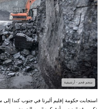
منجم فحم - أرشيفية
استجابت حكومة إقليم ألبرتا في جنوب كندا إلى 