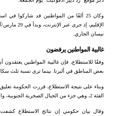
ذكر موقع "رد ديير أدفوكيت" يوم الجمعة.
وكان 25 ألفًا من المواطنين قد شاركوا ف
نيسان الجاري.
غالبية المواطنين يرفضون
وفقًا للاستطلاع، فإن غالبية المواطنين يعتقدون 
بعض المناطق في ألبرتا. بينما ترى نسبة ثلث سكان
وبناء على نتيجة الاستطلاع، قررت الحكومة تع
الفئة 2، وهي جزء من الجبال الصخرية الجنوبية، والهضاب المرتفعة "فوثهيل".
وقال بيان حكومي إن نتائج الاستطلاع كشفت