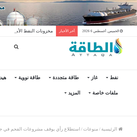
مخزونات النفط الأميركية ترتفع 2.5 مليون برميل عكس ال
أخر الأخبار
الخميس, أغسطس 6 2026
نفط
غاز
طاقة متجددة
طاقة نووية
هيد
ملفات خاصة
المزيد
الرئيسية
/
منوعات
/
استطلاع رأي يوقف مشروعات الفحم في جبال