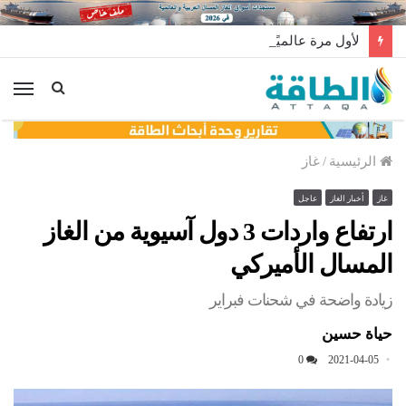
لأول مرة عالميًا.. منصة طاقة رياح عائمة بنظام الشد (فيديو)
الق
الرئيسية
/
غاز
غاز
أخبار الغاز
عاجل
ارتفاع واردات 3 دول آسيوية من الغاز
المسال الأميركي
زيادة واضحة في شحنات فبراير
حياة حسين
0
2021-04-05