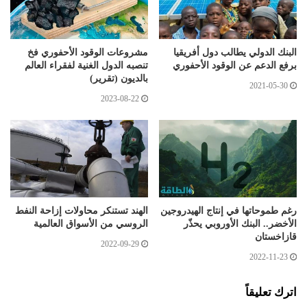
البنك الدولي يطالب دول أفريقيا
مشروعات الوقود الأحفوري فخ
برفع الدعم عن الوقود الأحفوري
تنصبه الدول الغنية لفقراء العالم
بالديون (تقرير)
2021-05-30
2023-08-22
رغم طموحاتها في إنتاج الهيدروجين
الهند تستنكر محاولات إزاحة النفط
الأخضر.. البنك الأوروبي يحذّر
الروسي من الأسواق العالمية
قازاخستان
2022-09-29
2022-11-23
اترك تعليقاً