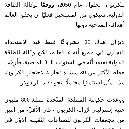
للكربون، بحلول عام 2050، ووفقًا لوكالة الطاقة
الدولية، سيكون من المستحيل فعليًا أن يحقّق العالم
أهدافه المناخية دونها.
لايزال هناك 20 مشروعًا فقط قيد الاستخدام
التجاري في جميع أنحاء العالم، لكن وكالة الطاقة
الدولية تعتقد أنّه في السنوات الـ 3 الماضية، طُرِحًت
خطط لأكثر من 30 منشأة تجارية لاحتجاز الكربون،
ممّا يمثّل استثمارًا محتملًا بنحو 27 مليار دولار.
ووعدت حكومة المملكة المتّحدة بمبلغ 800 مليون
جنيه إسترليني لإزالة الكربون -على الأقلّ- من اثنين
من مجمّعات الكربون للصناعات الثقيلة، الأوّل في