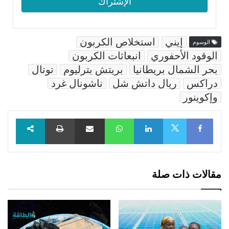
إيني
استخلاص الكربون
الوسوم
الوقود الأحفوري
انبعاثات الكربون
بحر الشمال بريطانيا
بريتش بترليوم
توتال
دراكس
ريال داتش شل
ناشونال غرد
وإكوينور
Facebook
LinkedIn
WhatsApp
مشاركة عبر البريد
طباعة
X
مقالات ذات صلة