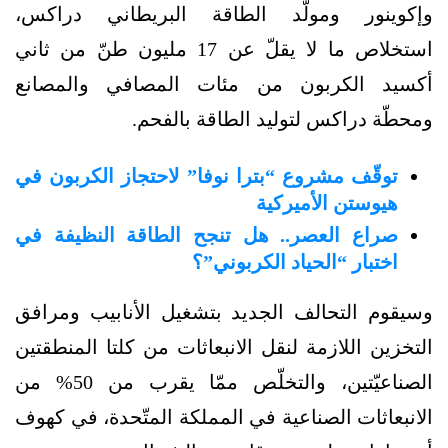
وإكوينور ومولّد الطاقة البريطاني دراكس،
استخلاص ما لا يقلّ عن 17 مليون طنّ من ثاني
أكسيد الكربون من مئات المصافي والمصانع
ومحطّة دراكس لتوليد الطاقة بالفحم.
توقّف مشروع “بترا نوفا” لاحتجاز الكربون في
هيوستن الأميركية
صراع العصر.. هل تنجح الطاقة النظيفة في
اختبار “الحياد الكربوني”؟
وسيقوم التحالف الجديد بتشغيل الأنابيب ومرافق
التخزين اللازمة لنقل الانبعاثات من كلتا المنطقتين
الصناعيّتين، والتخلّص ممّا يقرب من 50% من
الانبعاثات الصناعية في المملكة المتّحدة، في كهوف