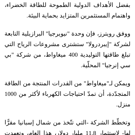
بفضل الأهداف الدولية الطموحة للطاقة الخضراء،
واهتمام المستثمرين المتزايد بحماية البيئة.
ووفق رويترز، فإن وحدة "نيويرجيا" البرازيلية التابعة
لشركة "إيبردرولا" ستشترى مشروعات الرياح التي
تبلغ طاقتها التوليدية 400 ميغاواط، من شركة "بي
سي إنرجيا" المحلّية.
ويمكن لـ"ميغاواط" من القدرات المنتجة من الطاقة
المتجدّدة، أن تمدّ احتياجات الكهرباء لأكثر من 1000
منزل.
وتخطّط الشركة -التي تتّخذ من شمال إسبانيا مقرًّا
لها- لاستثمار 11.8 مليار دولار، هذا العام، وتعهدت