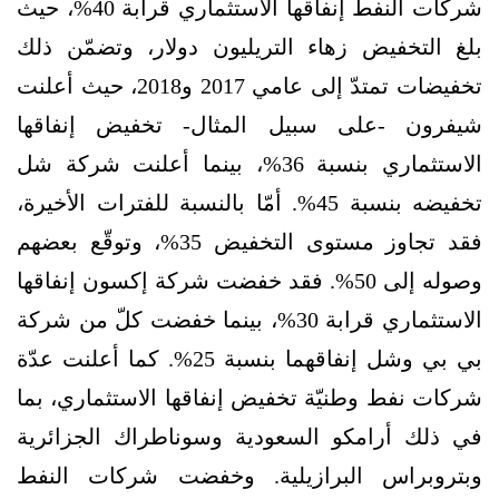
شركات النفط إنفاقها الاستثماري قرابة 40%، حيث
بلغ التخفيض زهاء التريليون دولار، وتضمّن ذلك
تخفيضات تمتدّ إلى عامي 2017 و2018، حيث أعلنت
شيفرون -على سبيل المثال- تخفيض إنفاقها
الاستثماري بنسبة 36%، بينما أعلنت شركة شل
تخفيضه بنسبة 45%. أمّا بالنسبة للفترات الأخيرة،
فقد تجاوز مستوى التخفيض 35%، وتوقّع بعضهم
وصوله إلى 50%. فقد خفضت شركة إكسون إنفاقها
الاستثماري قرابة 30%، بينما خفضت كلّ من شركة
بي بي وشل إنفاقهما بنسبة 25%. كما أعلنت عدّة
شركات نفط وطنيّة تخفيض إنفاقها الاستثماري، بما
في ذلك أرامكو السعودية وسوناطراك الجزائرية
وبتروبراس البرازيلية. وخفضت شركات النفط