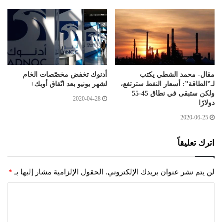
مقال- محمد الشطي يكتب
أدنوك تخفض مخصّصات الخام
لـ”الطاقة”: أسعار النفط سترتفع،
لشهر يونيو بعد اتّفاق أوبك+
ولكن ستبقى في نطاق 45-55
2020-04-28
دولارًا
2020-06-25
اترك تعليقاً
لن يتم نشر عنوان بريدك الإلكتروني.
الحقول الإلزامية مشار إليها بـ
*