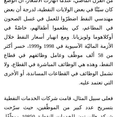
من القرن الماضي، عندما انهارت الأسعار، أن الوضع
كان سيّئًا في بعض الولايات النفطية، لدرجة أن بعض
مهندسي النفط اضطرّوا للعمل في غسل الصحون
في المطاعم، كي يطعموا أطفالهم، خاصّةً في
أوكلاهوما ولويزيانا. ومع انهيار أسعار النفط خلال
الأزمة الماليّة الآسيوية في 1998 و1999، خسر أكثر
من 58 ألف موظّف وعامل وظائفهم في قطاع
النفط، وهذه هي الوظائف المباشرة في القطاع، ولا
تشمل الوظائف في القطاعات المساندة، أو الأخرى
التي تعتمد عليه.
فعلى سبيل المثال، قامت شركات الخدمات النفطية
بتسريح عدد كبير من الموظّفين، حيث سرّحت
شركة هاليبرتون للخدمات النفطية 10850 موظّفًا،