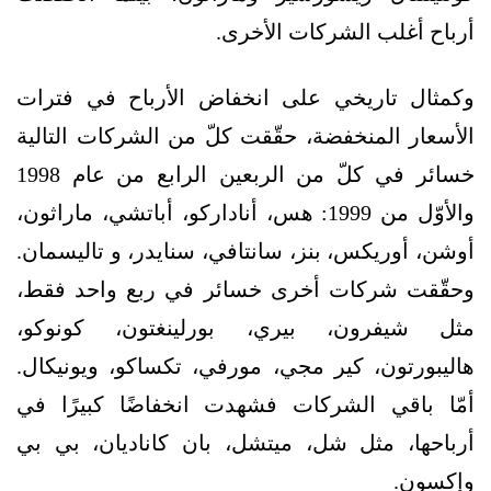
أرباح أغلب الشركات الأخرى.
وكمثال تاريخي على انخفاض الأرباح في فترات
الأسعار المنخفضة، حقّقت كلّ من الشركات التالية
خسائر في كلّ من الربعين الرابع من عام 1998
والأوّل من 1999: هس، أناداركو، أباتشي، ماراثون،
أوشن، أوريكس، بنز، سانتافي، سنايدر، و تاليسمان.
وحقّقت شركات أخرى خسائر في ربع واحد فقط،
مثل شيفرون، بيري، بورلينغتون، كونوكو،
هاليبورتون، كير مجي، مورفي، تكساكو، ويونيكال.
أمّا باقي الشركات فشهدت انخفاضًا كبيرًا في
أرباحها، مثل شل، ميتشل، بان كاناديان، بي بي
وإكسون.