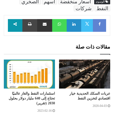
أسعار منخفضة
أسهم
الصخري
الوسوم
النفط
شركات
Facebook
LinkedIn
WhatsApp
مشاركة عبر البريد
طباعة
X
مقالات ذات صلة
عربات السكك الحديدية خيار
استثمارات النفط والغاز عالميًا
اقتصادي لتخزين النفط
تحتاج إلى 640 مليار دولار بحلول
2030 (تقرير)
2020-04-03
2023-02-16