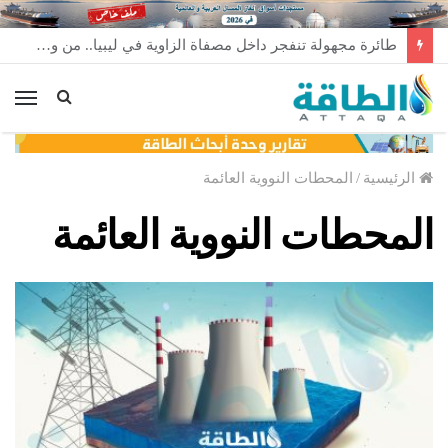
طائرة مجهولة تنفجر داخل مصفاة الزاوية في ليبيا.. من وراء إطلاقها؟
الق
الرئيسية
/
المحطات النووية العائمة
المحطات النووية العائمة