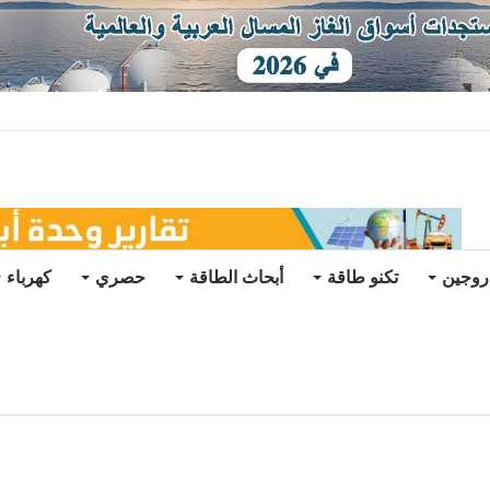
ات يرتفع للعام الثاني
روجين
تكنو طاقة
أبحاث الطاقة
حصري
كهرباء