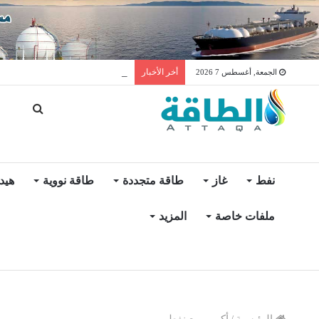
توليد الكهرباء بالغاز في الإمار
أخر الأخبار
الجمعة, أغسطس 7 2026
نفط
غاز
طاقة متجددة
طاقة نووية
هيد
ملفات خاصة
المزيد
الرئيسية
/
أكبر مربع نفطي