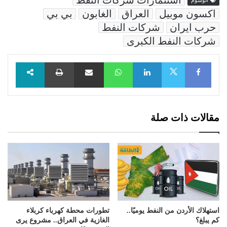
استثمارات شركات النفط
الوسوم
اكسون موبيل
العراق
الغابون
بي بي
حرب ايران
شركات النفط
شركات النفط الكبرى
Facebook
LinkedIn
WhatsApp
مشاركة عبر البريد
طباعة
X
مقالات ذات صلة
استهلاك الأردن من النفط يوميًا..
تطورات محطة كهرباء كربلاء
كم يبلغ؟
الغازية في العراق.. مشروع يرى