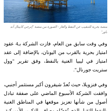
منصة بحرية للتنقيب عن النفط والغاز - الصورة من منصة "إنرجي كابيتال آند
باور"
وفي وقت سابق من العام، فازت الشركة بـ4 عقود
امتياز بحرية بالقرب من اليونان، بالإضافة إلى عقد
امتياز في ليبيا الغنية بالنفط، وفق تقرير "وول
ستريت جورنال".
وفي فنزويلا، حيث تُعدّ شيفرون أكبر مستثمر أجنبي،
وافقت الشركة الأسبوع الماضي على صفقة تبادل
أصول من شأنها تعزيز موقعها في المناطق الغنية
بالنفط الثقيل الذي تُفضّله مصافي التكرير الأميركية.