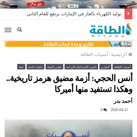
مخزونات النفط الأميركية ترتفع 2.5 مليون برميل عكس التوقعات
الق
الرئيسية
/
أنسيات الطاقة
أنسيات الطاقة
التقارير
الحرب الإسرائيلية الإيرانية
تقارير النفط
ملفات خاصة
نفط
أنس الحجي: أزمة مضيق هرمز تاريخية..
وهكذا تستفيد منها أميركا
أحمد بدر
0
2026-04-15