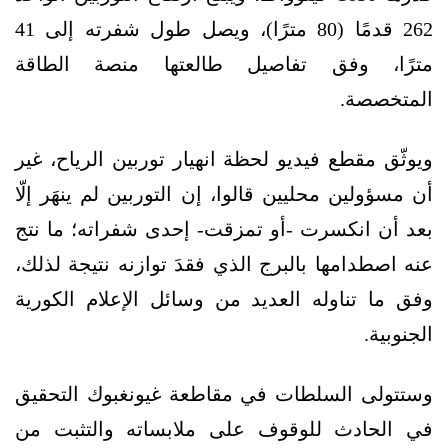
262 قدمًا (80 مترًا)، ويصل طول شفرته إلى 41
مترًا، وفق تفاصيل طالعتها منصة الطاقة
المتخصصة.
ويوثّق مقطع فيديو لحظة انهيار توربين الرياح، غير
أن مسؤولين محليين قالوا، إن التوربين لم ينهَر إلّا
بعد أن انكسرت -أو تمزقت- إحدى شفراته؛ ما نتج
عنه اصطدامها بالبرج الذي فقدَ توازنه نتيجة لذلك،
وفق ما تناوله العديد من وسائل الإعلام الكورية
الجنوبية.
وستتولى السلطات في مقاطعة غيونغبوك التحقيق
في الحادث للوقوف على ملابساته والتثبت من