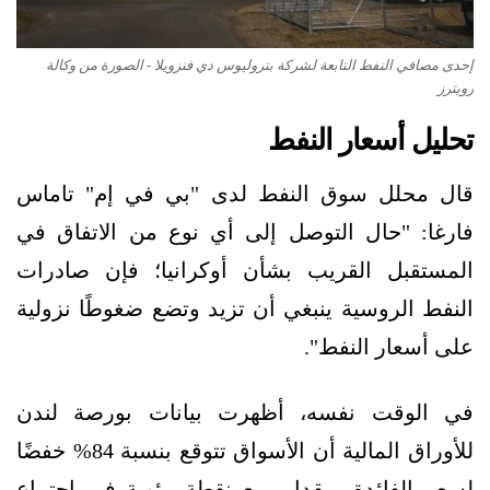
إحدى مصافي النفط التابعة لشركة بتروليوس دي فنزويلا - الصورة من وكالة
رويترز
تحليل أسعار النفط
قال محلل سوق النفط لدى "بي في إم" تاماس
فارغا: "حال التوصل إلى أي نوع من الاتفاق في
المستقبل القريب بشأن أوكرانيا؛ فإن صادرات
النفط الروسية ينبغي أن تزيد وتضع ضغوطًا نزولية
على أسعار النفط".
في الوقت نفسه، أظهرت بيانات بورصة لندن
للأوراق المالية أن الأسواق تتوقع بنسبة 84% خفضًا
لسعر الفائدة بمقدار ربع نقطة مئوية في اجتماع