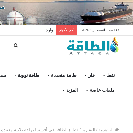
واردات المغرب من الغاز ترتفع 15% في شهر يول
أخر الأخبار
السبت, أغسطس 8 2026
نفط
غاز
طاقة متجددة
طاقة نووية
هيد
ملفات خاصة
المزيد
الرئيسية
/
التقارير
/
قطاع الطاقة في أفريقيا يواجه ثلاثية معقدة.. و6 حلول لإحراز ت