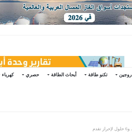
يو
روجين
تكنو طاقة
أبحاث الطاقة
حصري
كهرباء
قدم