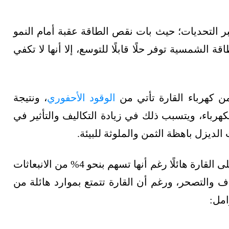
بر التحديات؛ حيث بات نقص الطاقة عقبة أمام النمو
ة الشمسية توفر حلًا قابلًا للتوسع، إلا أنها لا تكفي
الوقود الأحفوري
، ونتيجة
لكهرباء، ويتسبب ذلك في زيادة التكاليف والتأثير في
لديزل باهظة الثمن والملوثة للبيئة.
من ناحية الاستدامة البيئية، بات تأثير تغير المناخ على القارة هائلًا رغم أنها تسهم بنحو 4% من الانبعاثات
اف والتصحر، ورغم أن القارة تتمتع بموارد هائلة من
امل: