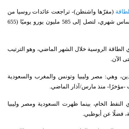
لطاقة
(مقرّها واشنطن)- تراجعت عائدات روسيا من
النفط ومشتقاته والغاز والفحم بنسبة 6% على أساس شهري، لتصل إلى 585 مليون يورو يوميًا (655
 الطاقة الروسية خلال الشهر الماضي، وهو الترتيب
لمستوردين، وهي: مصر وليبيا وتونس والمغرب والسعودية
-مؤخرًا- منذ مارس/آذار الماضي.
النفط الخام، بينما ظهرت السعودية ومصر وليبيا
 فضلًا عن أبوظبي.