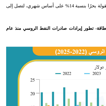
وتراجعت إيرادات صادرات المنتجات النفطية المنقولة بحرًا بنسبة 14% على أساس شهري، لتصل إلى
الطاقة- تطور إيرادات صادرات النفط الروسي منذ عام