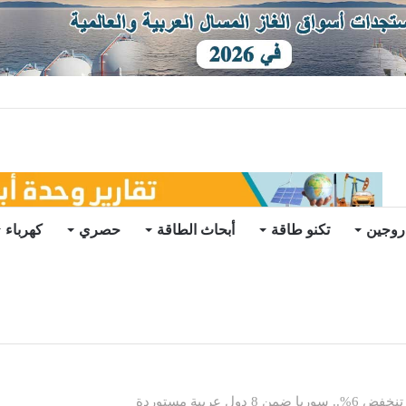
ات يرتفع للعام الثاني
روجين
تكنو طاقة
أبحاث الطاقة
حصري
كهرباء
 عربية مستوردة