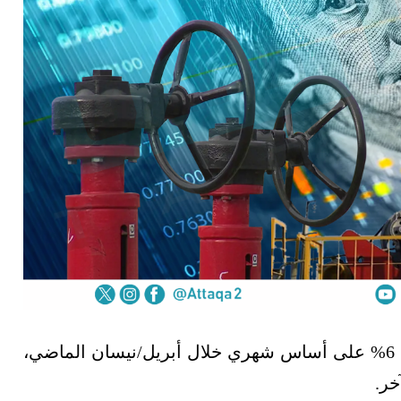
انخفضت إيرادات صادرات الطاقة الروسية بنسبة 6% على أساس شهري خلال أبريل/نيسان الماضي،
خر.