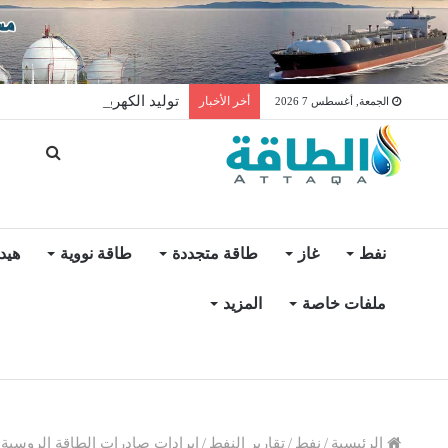
توليد الكهرباء بالغاز في الإمار
أخر الأخبار
الجمعة, أغسطس 7 2026
نفط
غاز
طاقة متجددة
طاقة نووية
هيد
ملفات خاصة
المزيد
الرئيسية
/
نفط
/
تقارير النفط
/
إيرادات صادرات الطاقة الروسية تنخفض 6%.. سوريا ضمن 8 دول