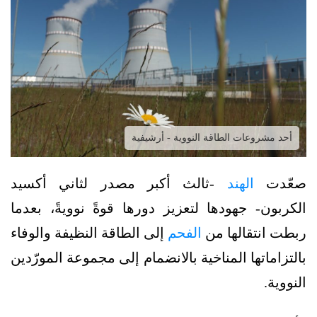
أحد مشروعات الطاقة النووية - أرشيفية
صعّدت
الهند
-ثالث أكبر مصدر لثاني أكسيد
الكربون- جهودها لتعزيز دورها قوةً نوويةً، بعدما
ربطت انتقالها من
الفحم
إلى الطاقة النظيفة والوفاء
بالتزاماتها المناخية بالانضمام إلى مجموعة المورّدين
النووية.