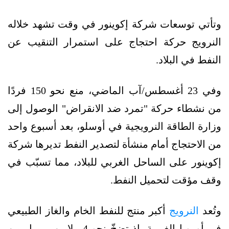
وتأتي توسعات شركة إكوينور في وقت تشهد خلاله
النرويج حركة احتجاج على استمرار التنقيب عن
النفط في البلاد.
وفي 23 أغسطس/آب الماضي، منع نحو 150 فردًا
من نشطاء حركة "تمرد ضد الانقراض" الوصول إلى
وزارة الطاقة النرويجية في أوسلو، بعد أسبوع واحد
من الاحتجاج أمام منشأة لتصدير النفط تديرها شركة
إكوينور على الساحل الغربي للبلاد، مما تسبّب في
وقف مؤقت لتحميل النفط.
وتُعد
النرويج
أكبر منتج للنفط الخام والغاز الطبيعي
في أوروبا الغربية، إذ تضخّ نحو 4 ملايين برميل من