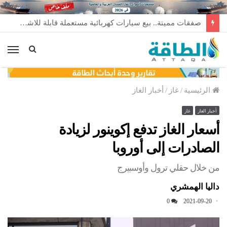
لأول مرة عالميًا.. منصة طاقة رياح عائمة بنظام الشد (فيديو)
الق
الرئيسية
/
غاز
/
أخبار الغاز
أخبار الغاز
غاز
أسعار الغاز تدفع إكوينور لزيادة
الصادرات إلى أوروبا
من خلال حقلي ترول وأوسبيرج
داليا الهمشري
0
2021-09-20