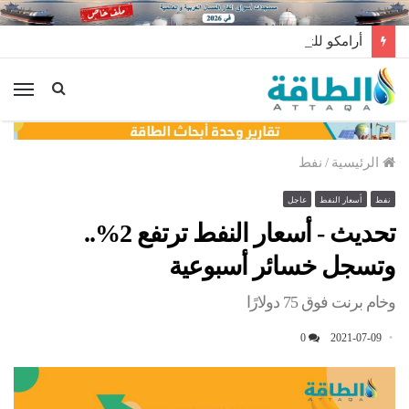
أرامكو للتجارة السعودية تبيع أغلى شحنة غاز مسال في تاريخها
الق
الرئيسية
/
نفط
نفط
أسعار النفط
عاجل
تحديث - أسعار النفط ترتفع 2%..
وتسجل خسائر أسبوعية
وخام برنت فوق 75 دولارًا
0
2021-07-09