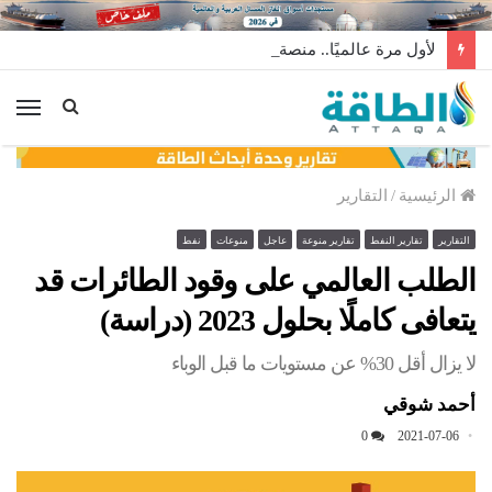
لأول مرة عالميًا.. منصة طاقة رياح عائمة بنظام الشد (فيديو)
الق
الرئيسية
/
التقارير
التقارير
تقارير النفط
تقارير منوعة
عاجل
منوعات
نفط
الطلب العالمي على وقود الطائرات قد
يتعافى كاملًا بحلول 2023 (دراسة)
لا يزال أقل 30% عن مستويات ما قبل الوباء
أحمد شوقي
0
2021-07-06