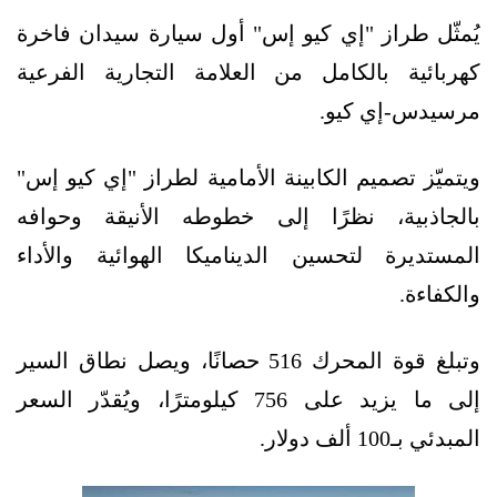
يُمثّل طراز "إي كيو إس" أول سيارة سيدان فاخرة
كهربائية بالكامل من العلامة التجارية الفرعية
مرسيدس-إي كيو.
ويتميّز تصميم الكابينة الأمامية لطراز "إي كيو إس"
بالجاذبية، نظرًا إلى خطوطه الأنيقة وحوافه
المستديرة لتحسين الديناميكا الهوائية والأداء
والكفاءة.
وتبلغ قوة المحرك 516 حصانًا، ويصل نطاق السير
إلى ما يزيد على 756 كيلومترًا، ويُقدّر السعر
المبدئي بـ100 ألف دولار.