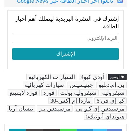
تابعوا اخر اخبار الطاقة عبر Google News
إشترك في النشرة البريدية ليصلك أهم أخبار
الطاقة.
أودي كيو4
السيارات الكهربائية
الوسوم
بي.إم.دبليو
جينيسيس
سيارات كهربائية
شيفروليه
شيفروليه بولت
فورد
فورد لايتنينغ
كيا إي في 6
مازدا إم إكس-30
مرسيدس إي كيو بي
مرسيدس بنز
نيسان آريا
هيونداي أيونيك5
Facebook
LinkedIn
WhatsApp
مشاركة عبر البريد
طباعة