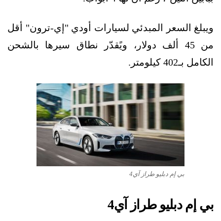
ويبلغ السعر المبدئي لسيارات أودي "إي-ترون" أقل
من 45 ألف دولار، ويًقدّر نطاق سيرها بالشحن
الكامل بـ402 كيلومتر.
بي إم دبليو طراز آي4
بي إم دبليو طراز آي4