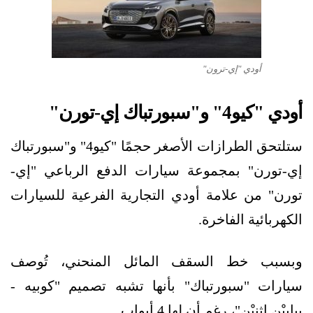
أودي "إي-ترون"
أودي "كيو4" و"سبورتباك إي-تورن"
ستلتحق الطرازات الأصغر حجمًا "كيو4" و"سبورتباك
إي-تورن" بمجموعة سيارات الدفع الرباعي "إي-
تورن" من علامة أودي التجارية الفرعية للسيارات
الكهربائية الفاخرة.
وبسبب خط السقف المائل المنحني، تُوصف
سيارات "سبورتباك" بأنها تشبه تصميم "كوبيه -
ببابيْن اثنيْن"، رغم أن لها 4 أبواب.