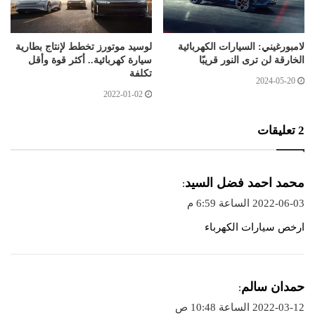
لامبورغيني: السيارات الكهربائية
لوسيد موتورز تخطط لإنتاج بطارية
الخارقة لن ترى النور قريبًا
سيارة كهربائية.. أكثر قوة وأقل
تكلفة
2024-05-20
2022-01-02
‫2 تعليقات
ي
محمد احمد فضل السيد
:
ق
2022-06-03 الساعة 6:59 م
و
ارخص سيارات الكهرباء
ل
ي
حمدان سالم
:
ق
2022-03-12 الساعة 10:48 ص