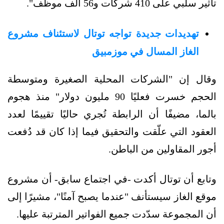
تأثير سلبي على 410 شركات و56 ألف موظف".
تهديدات جديدة تواجه توتال لاستئناف مشروع
الغاز المسال في موزمبيق
وقال إن "الشركات المحلية الصغيرة ومتوسطة
الحجم خسرت فعليًا 90 مليون دولار" منذ هجوم
بالما، مضيفًا أن الرابطة تُجري حاليًا تقييمًا لعدد
العقود التي علّقت والتحقيق فيما إذا كان قد دُفعت
أجور المقاولين من الباطن.
وتابع أن توتال أكدت -في اجتماع سابق- أن مشروع
موقع الغاز سيستأنف "عندما يصبح آمنًا"، مشيرًا إلى
أن المجموعة سدّدت جميع الفواتير المترتبة عليها.