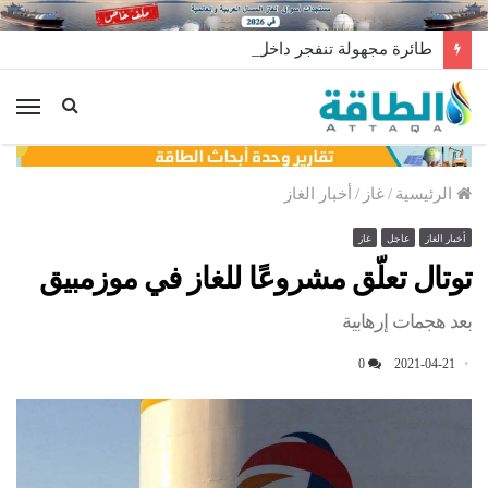
طائرة مجهولة تنفجر داخل مصفاة الزاوية في ليبيا.. من وراء إطلاقها؟
الق
الرئيسية
/
غاز
/
أخبار الغاز
أخبار الغاز
عاجل
غاز
توتال تعلّق مشروعًا للغاز في موزمبيق
بعد هجمات إرهابية
0
2021-04-21