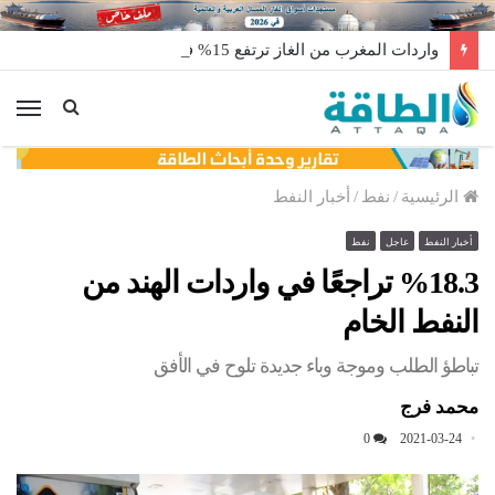
واردات المغرب من الغاز ترتفع 15% في شهر يوليو
الق
الرئيسية
/
نفط
/
أخبار النفط
أخبار النفط
عاجل
نفط
%18.3 تراجعًا في واردات الهند من
النفط الخام
تباطؤ الطلب وموجة وباء جديدة تلوح في الأفق
محمد فرج
0
2021-03-24