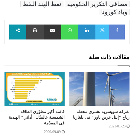
مصافى التكرير الحكومية
نفط الهند النفط
وباء كورونا
Facebook
LinkedIn
WhatsApp
مشاركة عبر البريد
طباعة
X
مقالات ذات صلة
شركة سويسرية تشترى محطة
قائمة أكبر مطوّري الطاقة
رياح "إينل غرين باور" فى بلغاريا
الشمسية عالميًا.. "أداني" الهندية
في المقدّمة
2021-01-23
2020-09-09