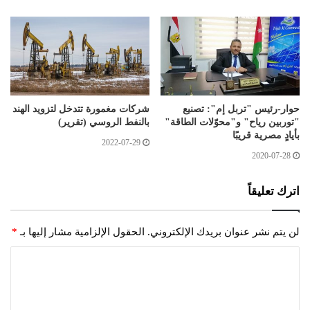
حوار-رئيس "تربل إم": تصنيع
شركات مغمورة تتدخل لتزويد الهند
"توربين رياح" و"محوّلات الطاقة"
بالنفط الروسي (تقرير)
بأيادٍ مصرية قريبًا
2022-07-29
2020-07-28
اترك تعليقاً
لن يتم نشر عنوان بريدك الإلكتروني.
الحقول الإلزامية مشار إليها بـ
*