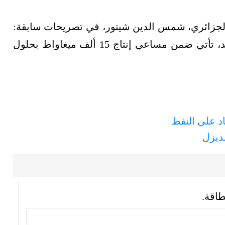
ة الجزائري، شمس الدين شيتور، في تصريحات سابقة:
إن خطة بلاده للطاقة الشمسية خلال العام الجديد، تأتي ضمن مساعي إنتاج 15 ألف ميغاواط بحلول
اد على النفط
لديزل
طاقة.