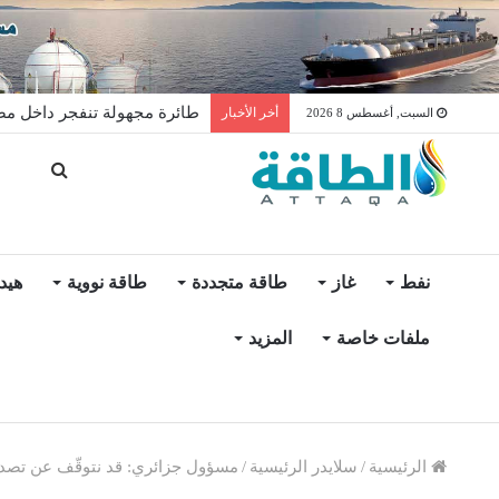
طائرة مجهولة تنفجر داخل مصفا
أخر الأخبار
السبت, أغسطس 8 2026
نفط
غاز
طاقة متجددة
طاقة نووية
هيد
ملفات خاصة
المزيد
الرئيسية
/
سلايدر الرئيسية
/
مسؤول جزائري: قد نتوقّف عن تصدير النفط بح