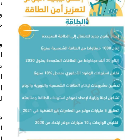
ت
و
خ
و
ا
ا
إ
ل
ش
ا
ا