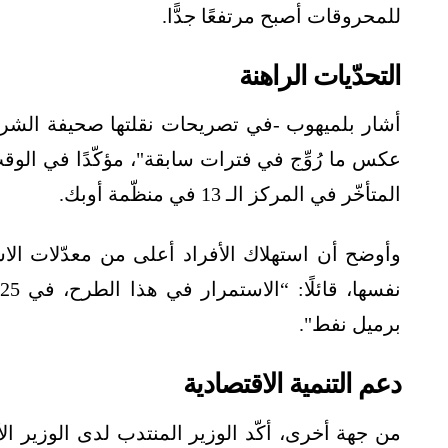
للمحروقات أصبح مرتفعًا جدًّا.
التحدّيات الراهنة
أشار بلميهوب -في تصريحات نقلتها صحيفة الشروق
عكس ما رُوِّج في فترات سابقة"، مؤكّدًا في الوقت
المتأخّر في المركز الـ 13 في منظّمة أوبك.
وأوضح أن استهلاك الأفراد أعلى من معدّلات الاس
برميل نفط".
دعم التنمية الاقتصادية
من جهة أخرى، أكّد الوزير المنتدب لدى الوزير ال