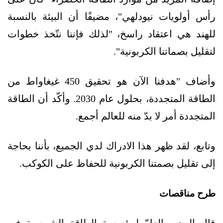
رأس أولويات نيودلهي"، مضيفًا أن البيئة بالنسبة
للهند هي اعتقاد راسخ، "لذلك فإننا نتّخذ خطوات
لتقليل بصماتنا الكربونية".
وأضاف "هدفنا الآن هو تحقيق 450 غيغاواط من
الطاقة المتجددة، بحلول عام 2030. وأكّد أن الطاقة
المتجددة أمر لا بدّ منه للعالم أجمع.
وتابع، لقد ظهر هذا الادراك لدي الجميع، بأننا بحاجة
إلى تقليل بصمتنا الكربونية للحفاظ على الكوكب.
طرح مناقصات
قال المدير العامّ لمؤسسة الطاقة الشمسية في