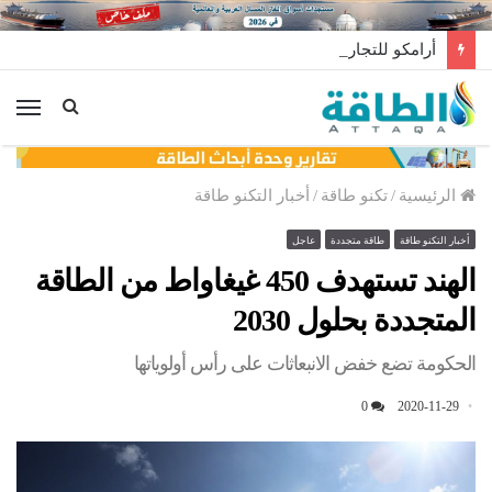
أرامكو للتجارة السعودية تبيع أغلى شحنة غاز مسال في تاريخها
الق
الرئيسية
/
تكنو طاقة
/
أخبار التكنو طاقة
أخبار التكنو طاقة
طاقة متجددة
عاجل
الهند تستهدف 450 غيغاواط من الطاقة
المتجددة بحلول 2030
الحكومة تضع خفض الانبعاثات على رأس أولوياتها
0
2020-11-29