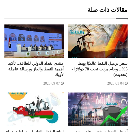
مقالات ذات صلة
سعر برميل النفط عالميًا يهبط
منتدى بغداد الدولي للطاقة.. تأكيد
5%.. وخام برنت تحت 78 دولارًَا -
أهمية النفط والغاز ورسالة عاجلة
(تحديث)
لأوبك
2025-09-07
2023-01-04
أسعار النفط ترتفع.. وخام برنت
إنتاج النفط والغاز في سلطنة عمان