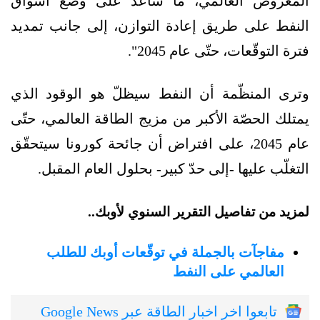
المعروض العالمي، ما ساعد على وضع أسواق
النفط على طريق إعادة التوازن، إلى جانب تمديد
فترة التوقّعات، حتّى عام 2045".
وترى المنظّمة أن النفط سيظلّ هو الوقود الذي
يمتلك الحصّة الأكبر من مزيج الطاقة العالمي، حتّى
عام 2045، على افتراض أن جائحة كورونا سيتحقّق
التغلّب عليها -إلى حدّ كبير- بحلول العام المقبل.
لمزيد من تفاصيل التقرير السنوي لأوبك..
مفاجآت بالجملة في توقّعات أوبك للطلب
العالمي على النفط
تابعوا اخر اخبار الطاقة عبر Google News