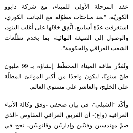
عقد المرحلة الأولى للميناء، مع شركة دايوو
الكوريّة، "بعد مباحثات مطوّلة مع الجانب الكوري،
استغرقت عدّة أسابيع، اتُّفِق خلالها على أغلب البنود،
والوصول إلى الصيغة النهائية، بما يخدم تطلّعات
الشعب العراقي والحكومة".
وتُقدَّر طاقة الميناء المخطّط إنشاؤه بـ 99 مليون
طنّ سنويًا، ليكون واحدًا من أكبر الموانئ المطلّة
على الخليج، والعاشر على مستوى العالم.
وأكّد "الشبلي"، في بيان صحفي -وفق وكالة الأنباء
العراقية (واع)- أن الفريق العراقي المفاوض -الذي
ضمّ مهندسين وفنيّين وإداريّين وقانونيّين- نجح في