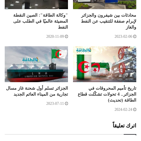
محادثات بين شيفرون والجزائر
"وكالة الطاقة": الصين النقطة
لإبرام صفقة للتنقيب عن النفط
المضيئة عالميًا في الطلب على
والغاز
النفط
2020-11-09
2023-02-06
تاريخ تأميم المحروقات في
الجزائر تسلم أول شحنة غاز مسال
الجزائر.. 4 تحولات تشكّلت قطاع
تجارية من الميناء العائم الجديد
الطاقة (تحديث)
2023-07-11
2024-02-24
اترك تعليقاً