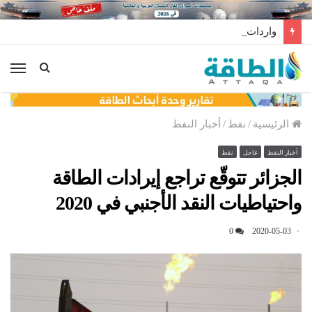
واردات المغرب من الغاز ترتفع 15% في شهر يوليو
الق
الرئيسية
/
نفط
/
أخبار النفط
أخبار النفط
عاجل
نفط
الجزائر تتوقّع تراجع إيرادات الطاقة
واحتياطيات النقد الأجنبي في 2020
0
2020-05-03